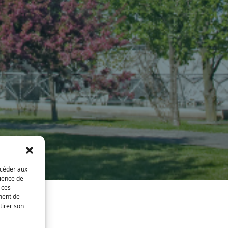
ccéder aux
rience de
 ces
ment de
tirer son