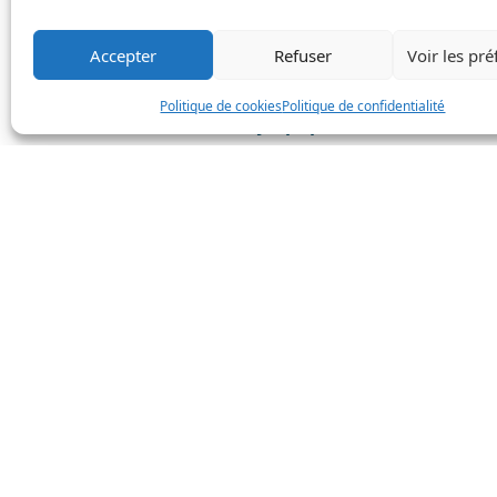
DÉCOUVREZ LES UNITÉS DISPONIBLES I
Accepter
Refuser
Voir les pr
Et si cette pause estivale deven
Politique de cookies
Politique de confidentialité
Le
Quartier olympique
vous accueille av
Voici quelques idées d’activités à deu
💞 Pour les romantiques
Jardin botanique de Montréal
– Flânez da
Observatoire de la Tour
– Admirez le couc
Hoogan et Beaufort
– Un souper intime au
🚴 Pour les aventuriers
Parc Maisonneuve
– L’un des plus vastes