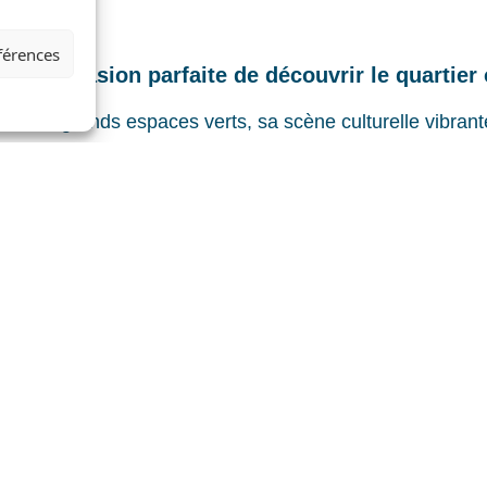
CI
éférences
ait l’occasion parfaite de découvrir le quartier
ec ses grands espaces verts, sa scène culturelle vibrante
plaire… peu importe votre style de vie.
x pas du projet
Les Loges
— pour vivre vos vacances com
ns un havre de paix au cœur de la ville.
her de soleil depuis la plus haute tour inclinée au mond
tour d’une cuisine au feu de bois.
 parcs urbains à explorer à vélo.