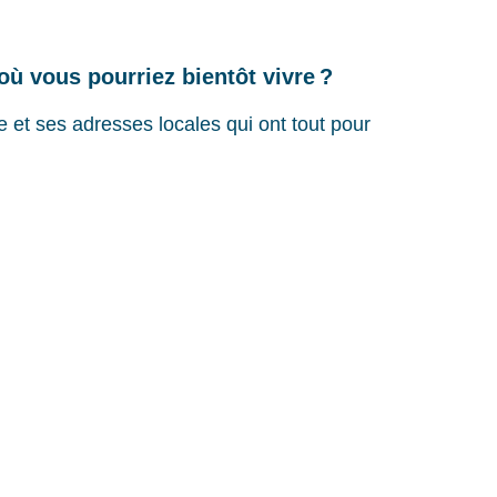
 où vous pourriez bientôt vivre ?
 et ses adresses locales qui ont tout pour
me un.e vrai.e résident.e du quartier.
e.