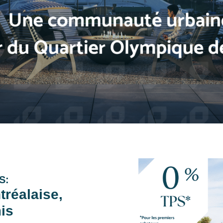
S:
tréalaise,
is