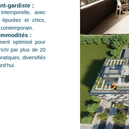
nt-gardiste :
 intemporelle, avec
, épurées et chics,
e contemporain.
mmodités :
ement optimisé pour
richi par plus de 20
atiques, diversifiés
urd’hui.