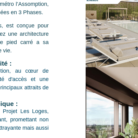
 métro l’Assomption,
isées en 3 Phases.
s, est conçue pour
ez une architecture
e pied carré a sa
 vie.
té :
ption, au cœur de
lité d'accès et une
rincipaux attraits de
ique :
 Projet Les Loges,
vant, promettant non
ttrayante mais aussi